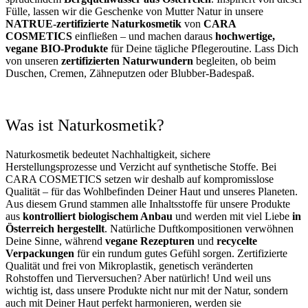
Fülle, lassen wir die Geschenke von Mutter Natur in unsere
NATRUE-zertifizierte Naturkosmetik
von
CARA
COSMETICS
einfließen – und machen daraus
hochwertige,
vegane BIO-Produkte
für Deine tägliche Pflegeroutine. Lass Dich
von unseren
zertifizierten Naturwundern
begleiten, ob beim
Duschen, Cremen, Zähneputzen oder Blubber-Badespaß.
Was ist Naturkosmetik?
Naturkosmetik bedeutet Nachhaltigkeit, sichere
Herstellungsprozesse und Verzicht auf synthetische Stoffe. Bei
CARA COSMETICS setzen wir deshalb auf kompromisslose
Qualität – für das Wohlbefinden Deiner Haut und unseres Planeten.
Aus diesem Grund stammen alle Inhaltsstoffe für unsere Produkte
aus
kontrolliert biologischem Anbau
und werden mit viel Liebe
in
Österreich hergestellt
. Natürliche Duftkompositionen verwöhnen
Deine Sinne, während
vegane Rezepturen
und
recycelte
Verpackungen
für ein rundum gutes Gefühl sorgen. Zertifizierte
Qualität und frei von Mikroplastik, genetisch veränderten
Rohstoffen und Tierversuchen? Aber natürlich! Und weil uns
wichtig ist, dass unsere Produkte nicht nur mit der Natur, sondern
auch mit Deiner Haut perfekt harmonieren, werden sie