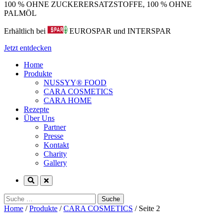
100 % OHNE ZUCKERERSATZSTOFFE, 100 % OHNE
PALMÖL
Erhältlich bei
EUROSPAR und INTERSPAR
Jetzt entdecken
Home
Produkte
NUSSYY® FOOD
CARA COSMETICS
CARA HOME
Rezepte
Über Uns
Partner
Presse
Kontakt
Charity
Gallery
Suche
nach:
Home
/
Produkte
/
CARA COSMETICS
/
Seite 2