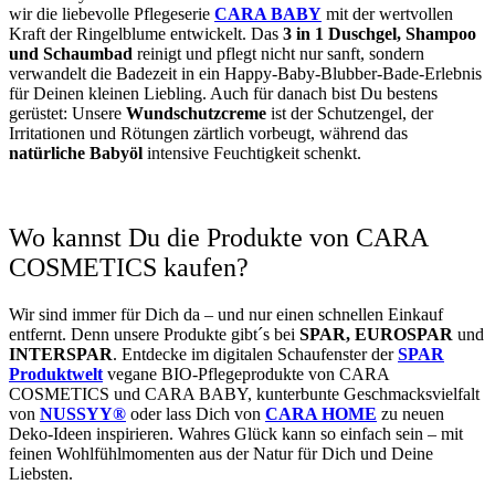
wir die liebevolle Pflegeserie
CARA BABY
mit der wertvollen
Kraft der Ringelblume entwickelt. Das
3 in 1 Duschgel, Shampoo
und Schaumbad
reinigt und pflegt nicht nur sanft, sondern
verwandelt die Badezeit in ein Happy-Baby-Blubber-Bade-Erlebnis
für Deinen kleinen Liebling. Auch für danach bist Du bestens
gerüstet: Unsere
Wundschutzcreme
ist der Schutzengel, der
Irritationen und Rötungen zärtlich vorbeugt, während das
natürliche Babyöl
intensive Feuchtigkeit schenkt.
Wo kannst Du die Produkte von CARA
COSMETICS kaufen?
Wir sind immer für Dich da – und nur einen schnellen Einkauf
entfernt. Denn unsere Produkte gibt´s bei
SPAR, EUROSPAR
und
INTERSPAR
. Entdecke im digitalen Schaufenster der
SPAR
Produktwelt
vegane BIO-Pflegeprodukte von CARA
COSMETICS und CARA BABY, kunterbunte Geschmacksvielfalt
von
NUSSYY®
oder lass Dich von
CARA HOME
zu neuen
Deko-Ideen inspirieren. Wahres Glück kann so einfach sein – mit
feinen Wohlfühlmomenten aus der Natur für Dich und Deine
Liebsten.