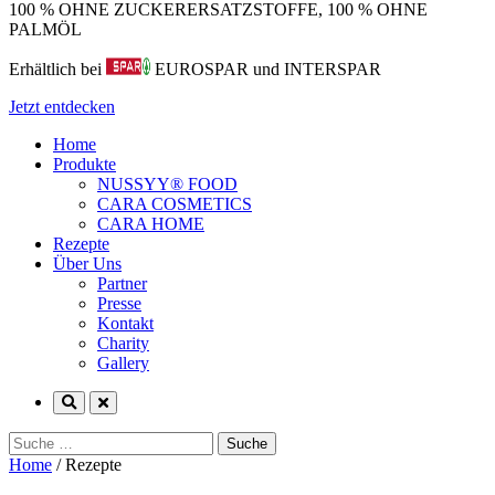
100 % OHNE ZUCKERERSATZSTOFFE, 100 % OHNE
PALMÖL
Erhältlich bei
EUROSPAR und INTERSPAR
Jetzt entdecken
Home
Produkte
NUSSYY® FOOD
CARA COSMETICS
CARA HOME
Rezepte
Über Uns
Partner
Presse
Kontakt
Charity
Gallery
Suche
nach:
Home
/
Rezepte