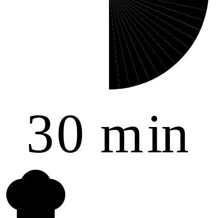
3
0
m
i
n