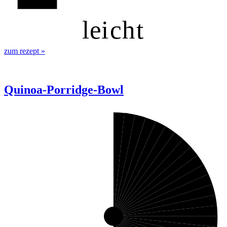
l
ei
c
h
t
zum rezept
»
Quinoa-Porridge-Bowl