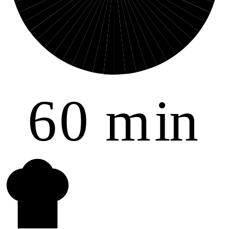
6
0
m
i
n