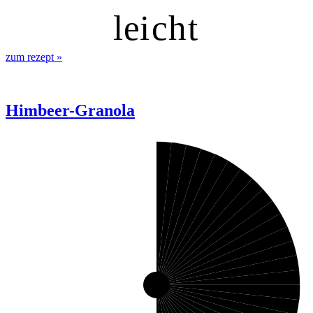
l
ei
c
h
t
zum rezept
»
Himbeer-Granola