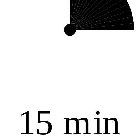
1
5
m
i
n