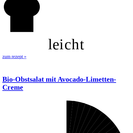
l
ei
c
h
t
zum rezept
»
Bio-Obstsalat mit Avocado-Limetten-
Creme