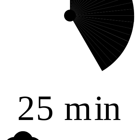
2
5
m
i
n