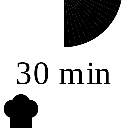
3
0
m
i
n