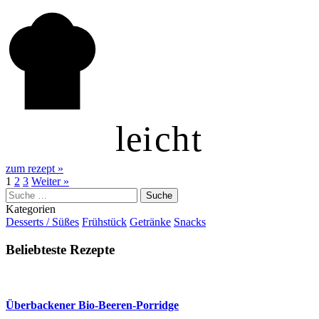
l
ei
c
h
t
zum rezept
»
1
2
3
Weiter »
Suche
nach:
Kategorien
Desserts / Süßes
Frühstück
Getränke
Snacks
Beliebteste Rezepte
Überbackener Bio-Beeren-Porridge