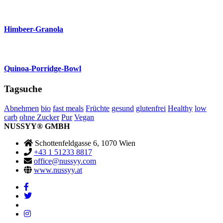
Himbeer-Granola
Quinoa-Porridge-Bowl
Tagsuche
Abnehmen
bio
fast meals
Früchte
gesund
glutenfrei
Healthy
low
carb
ohne Zucker
Pur
Vegan
NUSSYY
®
GMBH
Schottenfeldgasse 6, 1070 Wien
+43 1 51233 8817
office@nussyy.com
www.nussyy.at