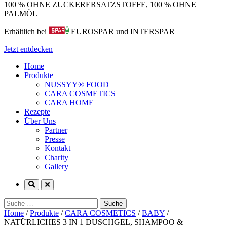
100 % OHNE ZUCKERERSATZSTOFFE, 100 % OHNE
PALMÖL
Erhältlich bei
EUROSPAR und INTERSPAR
Jetzt entdecken
Home
Produkte
NUSSYY® FOOD
CARA COSMETICS
CARA HOME
Rezepte
Über Uns
Partner
Presse
Kontakt
Charity
Gallery
Suche
nach:
Home
/
Produkte
/
CARA COSMETICS
/
BABY
/
NATÜRLICHES 3 IN 1 DUSCHGEL, SHAMPOO &