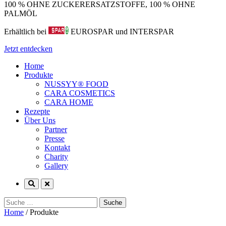
100 % OHNE ZUCKERERSATZSTOFFE, 100 % OHNE
PALMÖL
Erhältlich bei
EUROSPAR und INTERSPAR
Jetzt entdecken
Home
Produkte
NUSSYY® FOOD
CARA COSMETICS
CARA HOME
Rezepte
Über Uns
Partner
Presse
Kontakt
Charity
Gallery
Suche
nach:
Home
/
Produkte