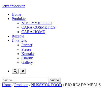
Jetzt entdecken
Home
Produkte
NUSSYY® FOOD
CARA COSMETICS
CARA HOME
Rezepte
Über Uns
Partner
Presse
Kontakt
Charity
Gallery
Suche
nach:
Home
/
Produkte
/
NUSSYY® FOOD
/
BIO READY MEALS