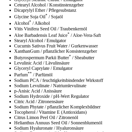
Cetearyl Alcohol / Konstinstenzgeber
Dicaprylyl Ether / Pflegesubstanz
*
Glycine Soja Oil
/ Sojaöl
*
Alcohol
/ Alkohol
Vitis Vinifera Seed Oil / Traubenkernöl
*
Aloe Barbadensis Leaf Juice
/ Aloe-Vera-Saft
Stearyl Alcohol / Emulgator
Cucumis Sativus Fruit Water / Gurkenwasser
XanthanGum / pflanzlicher Konsistenzgeber
*
Butyrospermum Parkii Butter
/ Sheabutter
Levulinic Acid / Lävulinsäure
Glyceryl Caprylate / Emulgator
**
Parfum
/ Parfümöl
Sodium PCA / feuchtigkeitsbindender Wirkstoff
Sodium Levulinate / Natriumlevulinate
p-Anisic Acid / Anissäure
Sodium Hydroxide / pH-Wert Regulator
Citric Acid / Zitronensäure
Sodium Phytate / pflanzlicher Komplexbildner
Tocopherol / Vitamine E (Antioxidans)
Citrus Limon Peel Oil / Zitronenöl
Helianthus Annuus Seed Oil / Sonnenblumenöl
Sodium Hyaluronate / Hyaluronsäure