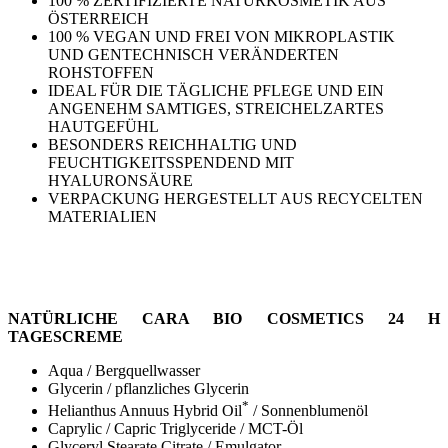
100 % ZERTIFIZIERTE NATURKOSMETIK AUS
ÖSTERREICH
100 % VEGAN UND FREI VON MIKROPLASTIK
UND GENTECHNISCH VERÄNDERTEN
ROHSTOFFEN
IDEAL FÜR DIE TÄGLICHE PFLEGE UND EIN
ANGENEHM SAMTIGES, STREICHELZARTES
HAUTGEFÜHL
BESONDERS REICHHALTIG UND
FEUCHTIGKEITSSPENDEND MIT
HYALURONSÄURE
VERPACKUNG HERGESTELLT AUS RECYCELTEN
MATERIALIEN
NATÜRLICHE CARA BIO COSMETICS 24 H
TAGESCREME
Aqua / Bergquellwasser
Glycerin / pflanzliches Glycerin
*
Helianthus Annuus Hybrid Oil
/ Sonnenblumenöl
Caprylic / Capric Triglyceride / MCT-Öl
Glyceryl Stearate Citrate / Emulgator