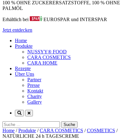
100 % OHNE ZUCKERERSATZSTOFFE, 100 % OHNE
PALMÖL
Erhältlich bei
EUROSPAR und INTERSPAR
Jetzt entdecken
Home
Produkte
NUSSYY® FOOD
CARA COSMETICS
CARA HOME
Rezepte
Über Uns
Partner
Presse
Kontakt
Charity
Gallery
Suche
nach:
Home
/
Produkte
/
CARA COSMETICS
/
COSMETICS
/
NATÜRLICHE 24 h TAGESCREME